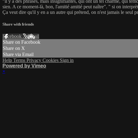
"il y a des phrases, mais insignifiantes, qui ont un tel charme, qui témoig
sien. A ce moment-là, bon, l'amitié amitié peut naître". " si on interpr
Ça veut dire qu'il y en a un autre qui prétend, on n'est jamais le seul p
Share with friends
Facebook
X
Email
Share on Facebook
Share on X
Share via Email
Help
Terms
Privacy
Cookies
Sign in
Powered by Vimeo
×