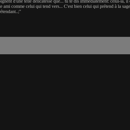
nent d'une telle délicatesse que... tu te dis immédiatement: celui-là, il es
ète ami comme celui qui tend vers... C'est bien celui qui prétend à la sag
rétendant..;"