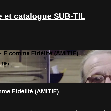
e et catalogue SUB-TIL
- F comme Fidélité (AMITIE)
ITIE)
mme Fidélité (AMITIE)