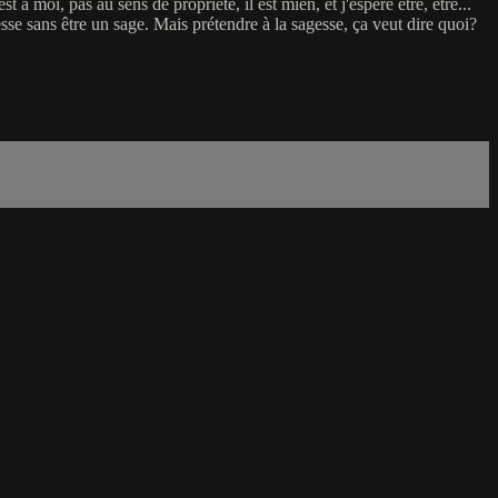
t à moi, pas au sens de propriété, il est mien, et j'espère être, être...
esse sans être un sage. Mais prétendre à la sagesse, ça veut dire quoi?