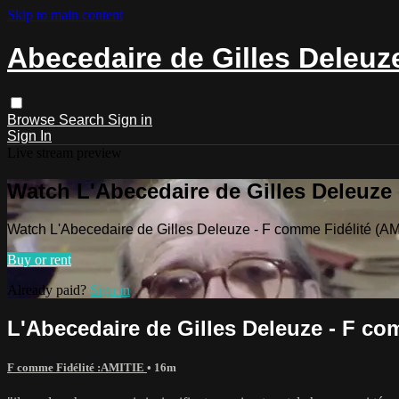
Skip to main content
Abecedaire de Gilles Deleuz
Browse
Search
Sign in
Sign In
Live stream preview
Watch L'Abecedaire de Gilles Deleuze 
Watch L'Abecedaire de Gilles Deleuze - F comme Fidélité (AM
Buy or rent
Already paid?
Sign in
L'Abecedaire de Gilles Deleuze - F co
F comme Fidélité :AMITIE
• 16m